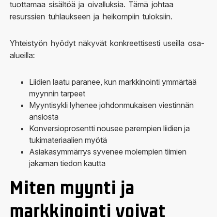
tuottamaa sisältöä ja oivalluksia. Tämä johtaa
resurssien tuhlaukseen ja heikompiin tuloksiin.
Yhteistyön hyödyt näkyvät konkreettisesti useilla osa-
alueilla:
Liidien laatu paranee, kun markkinointi ymmärtää
myynnin tarpeet
Myyntisykli lyhenee johdonmukaisen viestinnän
ansiosta
Konversioprosentti nousee parempien liidien ja
tukimateriaalien myötä
Asiakasymmärrys syvenee molempien tiimien
jakaman tiedon kautta
Miten myynti ja
markkinointi voivat