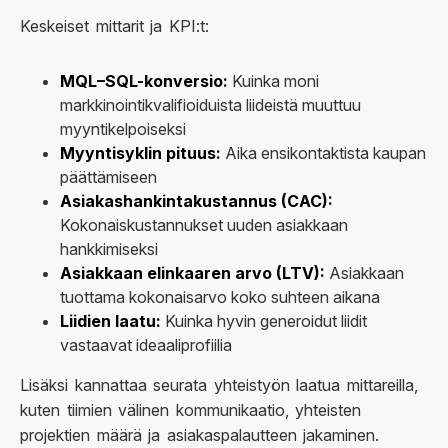
Keskeiset mittarit ja KPI:t:
MQL–SQL-konversio:
Kuinka moni
markkinointikvalifioiduista liideistä muuttuu
myyntikelpoiseksi
Myyntisyklin pituus:
Aika ensikontaktista kaupan
päättämiseen
Asiakashankintakustannus (CAC):
Kokonaiskustannukset uuden asiakkaan
hankkimiseksi
Asiakkaan elinkaaren arvo (LTV):
Asiakkaan
tuottama kokonaisarvo koko suhteen aikana
Liidien laatu:
Kuinka hyvin generoidut liidit
vastaavat ideaaliprofiilia
Lisäksi kannattaa seurata yhteistyön laatua mittareilla,
kuten tiimien välinen kommunikaatio, yhteisten
projektien määrä ja asiakaspalautteen jakaminen.