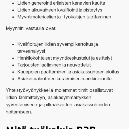
Liidien generointi erilaisten kanavien kautta
Liidien alkuvaiheen kvalifiointi ja pisteytys
Myyntimateriaalien ja -työkalujen tuottaminen
Myynnin vastuulla ovat:
Kvalifioitujen liidien syvempi kartoitus ja
tarveanalyysi
Henkilökohtaiset myyntikeskustelut ja esittelyt
Tarjousten laatiminen ja neuvottelut
Kauppojen päättäminen ja asiakassuhteen aloitus
Asiakaspalautteen kerääminen markkinoinnille
Yhteistyövyöhykkeellä molemmat tiimit osallistuvat
liidien lämmittelyyn, asiakasymmärryksen
syventämiseen ja pitkäaikaisten asiakassuhteiden
hoitamiseen.