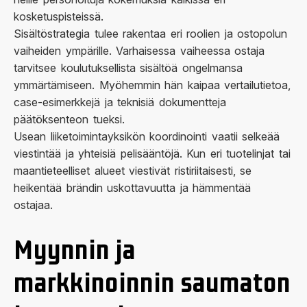
kosketuspisteissä.
Sisältöstrategia tulee rakentaa eri roolien ja ostopolun
vaiheiden ympärille. Varhaisessa vaiheessa ostaja
tarvitsee koulutuksellista sisältöä ongelmansa
ymmärtämiseen. Myöhemmin hän kaipaa vertailutietoa,
case-esimerkkejä ja teknisiä dokumentteja
päätöksenteon tueksi.
Usean liiketoimintayksikön koordinointi vaatii selkeää
viestintää ja yhteisiä pelisääntöjä. Kun eri tuotelinjat tai
maantieteelliset alueet viestivät ristiriitaisesti, se
heikentää brändin uskottavuutta ja hämmentää
ostajaa.
Myynnin ja
markkinoinnin saumaton