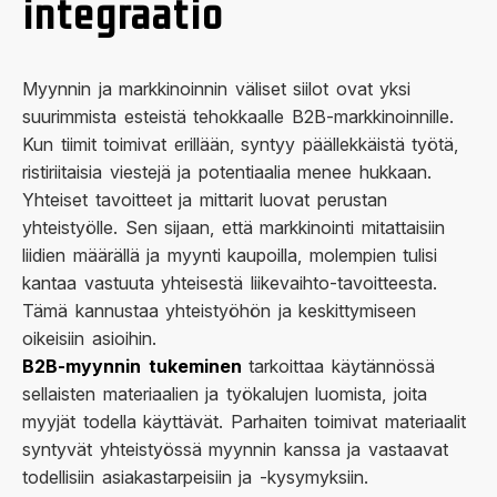
integraatio
Myynnin ja markkinoinnin väliset siilot ovat yksi
suurimmista esteistä tehokkaalle B2B-markkinoinnille.
Kun tiimit toimivat erillään, syntyy päällekkäistä työtä,
ristiriitaisia viestejä ja potentiaalia menee hukkaan.
Yhteiset tavoitteet ja mittarit luovat perustan
yhteistyölle. Sen sijaan, että markkinointi mitattaisiin
liidien määrällä ja myynti kaupoilla, molempien tulisi
kantaa vastuuta yhteisestä liikevaihto-tavoitteesta.
Tämä kannustaa yhteistyöhön ja keskittymiseen
oikeisiin asioihin.
B2B-myynnin tukeminen
tarkoittaa käytännössä
sellaisten materiaalien ja työkalujen luomista, joita
myyjät todella käyttävät. Parhaiten toimivat materiaalit
syntyvät yhteistyössä myynnin kanssa ja vastaavat
todellisiin asiakastarpeisiin ja -kysymyksiin.