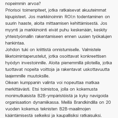
nopeimmin arvoa?
Priorisoi toimenpiteet, jotka ratkaisevat akuuteimmat
kipupisteet. Jos markkinoinnin ROI:n todentaminen on
suurin haaste, aloita mittaamisen kehittämisestä. Jos
myynti ja markkinointi eivät puhu keskenään, keskity
yhteistyömallin rakentamiseen ennen uusien työkalujen
hankintaa.
Johdon tuki on kriittistä onnistumiselle. Valmistele
liiketoimintaperustelut, jotka osoittavat konkreettisen
hyödyn investoinnille. Aloita pienemmillä piloteilla, jotka
tuottavat nopeita voittoja ja rakentavat uskottavuutta
laajemmille muutoksille.
Oikean kumppanin valinta voi nopeuttaa matkaa
merkittävästi. Etsi toimistoa, jolla on kokemusta
monimutkaisista B2B-ympäristöistä ja kyky navigoida
organisaation dynamiikassa. Meillä Brandkindilla on 20
vuoden kokemus teknisten B2B-maailmojen
kääntämisestä selkeiksi ja kaupallisiksi ratkaisuiksi.