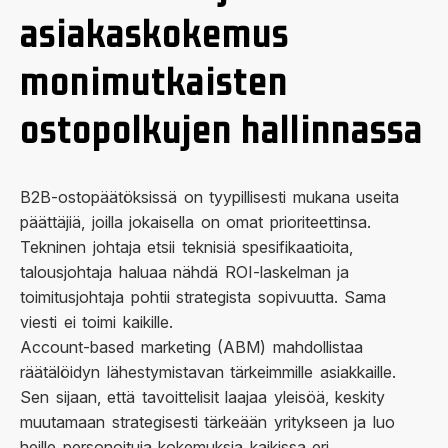
asiakaskokemus
monimutkaisten
ostopolkujen hallinnassa
B2B-ostopäätöksissä on tyypillisesti mukana useita
päättäjiä, joilla jokaisella on omat prioriteettinsa.
Tekninen johtaja etsii teknisiä spesifikaatioita,
talousjohtaja haluaa nähdä ROI-laskelman ja
toimitusjohtaja pohtii strategista sopivuutta. Sama
viesti ei toimi kaikille.
Account-based marketing (ABM) mahdollistaa
räätälöidyn lähestymistavan tärkeimmille asiakkaille.
Sen sijaan, että tavoittelisit laajaa yleisöä, keskity
muutamaan strategisesti tärkeään yritykseen ja luo
heille personoituja kokemuksia kaikissa eri