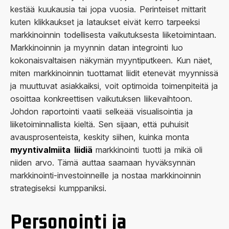
kestää kuukausia tai jopa vuosia. Perinteiset mittarit
kuten klikkaukset ja lataukset eivät kerro tarpeeksi
markkinoinnin todellisesta vaikutuksesta liiketoimintaan.
Markkinoinnin ja myynnin datan integrointi luo
kokonaisvaltaisen näkymän myyntiputkeen. Kun näet,
miten markkinoinnin tuottamat liidit etenevät myynnissä
ja muuttuvat asiakkaiksi, voit optimoida toimenpiteitä ja
osoittaa konkreettisen vaikutuksen liikevaihtoon.
Johdon raportointi vaatii selkeää visualisointia ja
liiketoiminnallista kieltä. Sen sijaan, että puhuisit
avausprosenteista, keskity siihen, kuinka monta
myyntivalmiita liidiä
markkinointi tuotti ja mikä oli
niiden arvo. Tämä auttaa saamaan hyväksynnän
markkinointi-investoinneille ja nostaa markkinoinnin
strategiseksi kumppaniksi.
Personointi ja