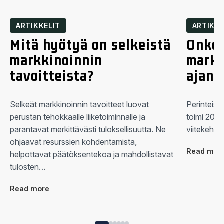
ARTIKKELIT
ARTIKKE
Mitä hyötyä on selkeistä
Onko 
markkinoinnin
markk
tavoitteista?
ajan 
Selkeät markkinoinnin tavoitteet luovat
Perinteise
perustan tehokkaalle liiketoiminnalle ja
toimi 2026
parantavat merkittävästi tuloksellisuutta. Ne
viitekehyk
ohjaavat resurssien kohdentamista,
Read mor
helpottavat päätöksentekoa ja mahdollistavat
tulosten…
Read more