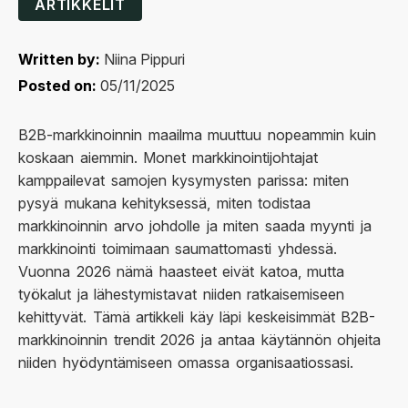
ARTIKKELIT
Written by:
Niina Pippuri
Posted on:
05/11/2025
B2B-markkinoinnin maailma muuttuu nopeammin kuin
koskaan aiemmin. Monet markkinointijohtajat
kamppailevat samojen kysymysten parissa: miten
pysyä mukana kehityksessä, miten todistaa
markkinoinnin arvo johdolle ja miten saada myynti ja
markkinointi toimimaan saumattomasti yhdessä.
Vuonna 2026 nämä haasteet eivät katoa, mutta
työkalut ja lähestymistavat niiden ratkaisemiseen
kehittyvät. Tämä artikkeli käy läpi keskeisimmät B2B-
markkinoinnin trendit 2026 ja antaa käytännön ohjeita
niiden hyödyntämiseen omassa organisaatiossasi.