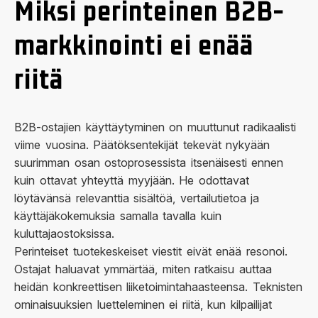
Miksi perinteinen B2B-
markkinointi ei enää
riitä
B2B-ostajien käyttäytyminen on muuttunut radikaalisti
viime vuosina. Päätöksentekijät tekevät nykyään
suurimman osan ostoprosessista itsenäisesti ennen
kuin ottavat yhteyttä myyjään. He odottavat
löytävänsä relevanttia sisältöä, vertailutietoa ja
käyttäjäkokemuksia samalla tavalla kuin
kuluttajaostoksissa.
Perinteiset tuotekeskeiset viestit eivät enää resonoi.
Ostajat haluavat ymmärtää, miten ratkaisu auttaa
heidän konkreettisen liiketoimintahaasteensa. Teknisten
ominaisuuksien luetteleminen ei riitä, kun kilpailijat