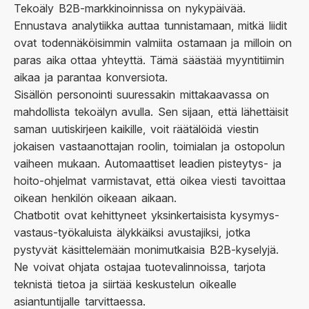
Tekoäly B2B-markkinoinnissa on nykypäivää.
Ennustava analytiikka auttaa tunnistamaan, mitkä liidit
ovat todennäköisimmin valmiita ostamaan ja milloin on
paras aika ottaa yhteyttä. Tämä säästää myyntitiimin
aikaa ja parantaa konversiota.
Sisällön personointi suuressakin mittakaavassa on
mahdollista tekoälyn avulla. Sen sijaan, että lähettäisit
saman uutiskirjeen kaikille, voit räätälöidä viestin
jokaisen vastaanottajan roolin, toimialan ja ostopolun
vaiheen mukaan. Automaattiset leadien pisteytys- ja
hoito-ohjelmat varmistavat, että oikea viesti tavoittaa
oikean henkilön oikeaan aikaan.
Chatbotit ovat kehittyneet yksinkertaisista kysymys-
vastaus-työkaluista älykkäiksi avustajiksi, jotka
pystyvät käsittelemään monimutkaisia B2B-kyselyjä.
Ne voivat ohjata ostajaa tuotevalinnoissa, tarjota
teknistä tietoa ja siirtää keskustelun oikealle
asiantuntijalle tarvittaessa.