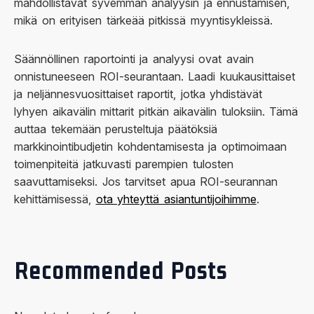
mahdollistavat syvemmän analyysin ja ennustamisen,
mikä on erityisen tärkeää pitkissä myyntisykleissä.
Säännöllinen raportointi ja analyysi ovat avain
onnistuneeseen ROI-seurantaan. Laadi kuukausittaiset
ja neljännesvuosittaiset raportit, jotka yhdistävät
lyhyen aikavälin mittarit pitkän aikavälin tuloksiin. Tämä
auttaa tekemään perusteltuja päätöksiä
markkinointibudjetin kohdentamisesta ja optimoimaan
toimenpiteitä jatkuvasti parempien tulosten
saavuttamiseksi. Jos tarvitset apua ROI-seurannan
kehittämisessä,
ota yhteyttä asiantuntijoihimme
.
Recommended Posts