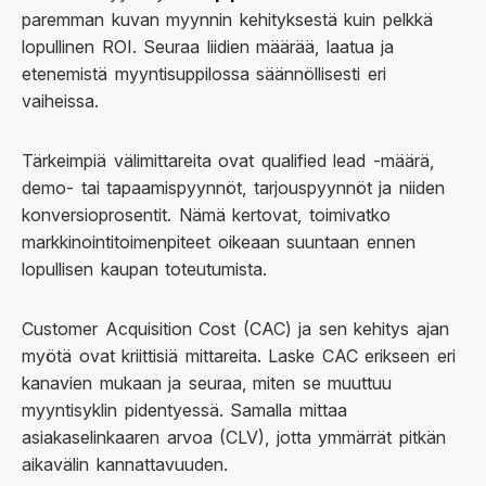
paremman kuvan myynnin kehityksestä kuin pelkkä
lopullinen ROI. Seuraa liidien määrää, laatua ja
etenemistä myyntisuppilossa säännöllisesti eri
vaiheissa.
Tärkeimpiä välimittareita ovat qualified lead -määrä,
demo- tai tapaamispyynnöt, tarjouspyynnöt ja niiden
konversioprosentit. Nämä kertovat, toimivatko
markkinointitoimenpiteet oikeaan suuntaan ennen
lopullisen kaupan toteutumista.
Customer Acquisition Cost (CAC) ja sen kehitys ajan
myötä ovat kriittisiä mittareita. Laske CAC erikseen eri
kanavien mukaan ja seuraa, miten se muuttuu
myyntisyklin pidentyessä. Samalla mittaa
asiakaselinkaaren arvoa (CLV), jotta ymmärrät pitkän
aikavälin kannattavuuden.