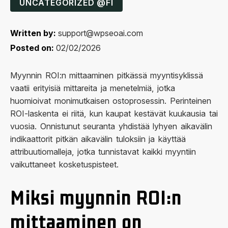
UNCATEGORIZED @FI
Written by:
support@wpseoai.com
Posted on:
02/02/2026
Myynnin ROI:n mittaaminen pitkässä myyntisyklissä
vaatii erityisiä mittareita ja menetelmiä, jotka
huomioivat monimutkaisen ostoprosessin. Perinteinen
ROI-laskenta ei riitä, kun kaupat kestävät kuukausia tai
vuosia. Onnistunut seuranta yhdistää lyhyen aikavälin
indikaattorit pitkän aikavälin tuloksiin ja käyttää
attribuutiomalleja, jotka tunnistavat kaikki myyntiin
vaikuttaneet kosketuspisteet.
Miksi myynnin ROI:n
mittaaminen on