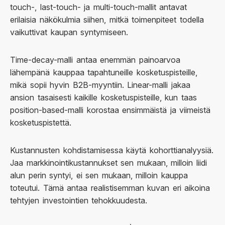
touch-, last-touch- ja multi-touch-mallit antavat
erilaisia näkökulmia siihen, mitkä toimenpiteet todella
vaikuttivat kaupan syntymiseen.
Time-decay-malli antaa enemmän painoarvoa
lähempänä kauppaa tapahtuneille kosketuspisteille,
mikä sopii hyvin B2B-myyntiin. Linear-malli jakaa
ansion tasaisesti kaikille kosketuspisteille, kun taas
position-based-malli korostaa ensimmäistä ja viimeistä
kosketuspistettä.
Kustannusten kohdistamisessa käytä kohorttianalyysiä.
Jaa markkinointikustannukset sen mukaan, milloin liidi
alun perin syntyi, ei sen mukaan, milloin kauppa
toteutui. Tämä antaa realistisemman kuvan eri aikoina
tehtyjen investointien tehokkuudesta.