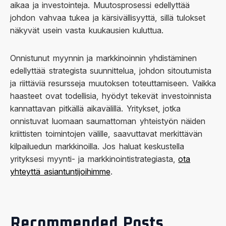
aikaa ja investointeja. Muutosprosessi edellyttää
johdon vahvaa tukea ja kärsivällisyyttä, sillä tulokset
näkyvät usein vasta kuukausien kuluttua.
Onnistunut myynnin ja markkinoinnin yhdistäminen
edellyttää strategista suunnittelua, johdon sitoutumista
ja riittäviä resursseja muutoksen toteuttamiseen. Vaikka
haasteet ovat todellisia, hyödyt tekevät investoinnista
kannattavan pitkällä aikavälillä. Yritykset, jotka
onnistuvat luomaan saumattoman yhteistyön näiden
kriittisten toimintojen välille, saavuttavat merkittävän
kilpailuedun markkinoilla. Jos haluat keskustella
yrityksesi myynti- ja markkinointistrategiasta,
ota
yhteyttä asiantuntijoihimme
.
Recommended Posts