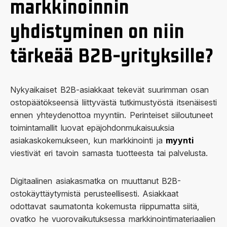
markkinoinnin
yhdistyminen on niin
tärkeää B2B-yrityksille?
Nykyaikaiset B2B-asiakkaat tekevät suurimman osan
ostopäätökseensä liittyvästä tutkimustyöstä itsenäisesti
ennen yhteydenottoa myyntiin. Perinteiset siiloutuneet
toimintamallit luovat epäjohdonmukaisuuksia
asiakaskokemukseen, kun markkinointi ja
myynti
viestivät eri tavoin samasta tuotteesta tai palvelusta.
Digitaalinen asiakasmatka on muuttanut B2B-
ostokäyttäytymistä perusteellisesti. Asiakkaat
odottavat saumatonta kokemusta riippumatta siitä,
ovatko he vuorovaikutuksessa markkinointimateriaalien