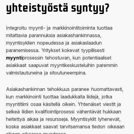
yhteistyöstä syntyy?
Integroitu myynti- ja markkinointitoiminta tuottaa
mitattavia parannuksia asiakashankinnassa,
myyntisyklien nopeudessa ja asiakaslaadun
paranemisessa. Yritykset kokevat tyypillisesti
myynti
prosessin tehostuvan, kun potentiaaliset
asiakkaat saapuvat myyntikeskusteluihin paremmin
valmistautuneina ja sitoutuneempina.
Asiakashankinnan tehokkuus paranee huomattavasti,
kun markkinointi tuottaa laadukkaita liidejä, jotka
myyntitiimi osaa käsitellä oikein. Yhtenäiset viestit ja
selkeä liidien kvalifiointiprosessi vähentävät hukkaan
heitettyä aikaa ja resursseja. Myyntisyklit lyhenevät,
koska asiakkaat saavat tarvitsemansa tiedon oikeaan