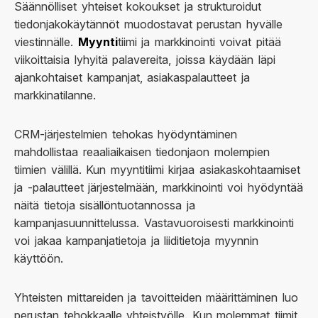
Säännölliset yhteiset kokoukset ja strukturoidut
tiedonjakokäytännöt muodostavat perustan hyvälle
viestinnälle.
Myynti
tiimi ja markkinointi voivat pitää
viikoittaisia lyhyitä palavereita, joissa käydään läpi
ajankohtaiset kampanjat, asiakaspalautteet ja
markkinatilanne.
CRM-järjestelmien tehokas hyödyntäminen
mahdollistaa reaaliaikaisen tiedonjaon molempien
tiimien välillä. Kun myyntitiimi kirjaa asiakaskohtaamiset
ja -palautteet järjestelmään, markkinointi voi hyödyntää
näitä tietoja sisällöntuotannossa ja
kampanjasuunnittelussa. Vastavuoroisesti markkinointi
voi jakaa kampanjatietoja ja liiditietoja myynnin
käyttöön.
Yhteisten mittareiden ja tavoitteiden määrittäminen luo
perustan tehokkaalle yhteistyölle. Kun molemmat tiimit