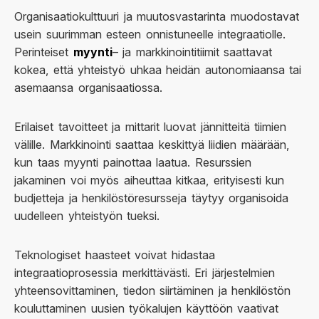
Organisaatiokulttuuri ja muutosvastarinta muodostavat
usein suurimman esteen onnistuneelle integraatiolle.
Perinteiset
myynti
– ja markkinointitiimit saattavat
kokea, että yhteistyö uhkaa heidän autonomiaansa tai
asemaansa organisaatiossa.
Erilaiset tavoitteet ja mittarit luovat jännitteitä tiimien
välille. Markkinointi saattaa keskittyä liidien määrään,
kun taas myynti painottaa laatua. Resurssien
jakaminen voi myös aiheuttaa kitkaa, erityisesti kun
budjetteja ja henkilöstöresursseja täytyy organisoida
uudelleen yhteistyön tueksi.
Teknologiset haasteet voivat hidastaa
integraatioprosessia merkittävästi. Eri järjestelmien
yhteensovittaminen, tiedon siirtäminen ja henkilöstön
kouluttaminen uusien työkalujen käyttöön vaativat