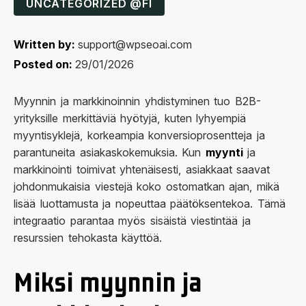
UNCATEGORIZED @FI
Written by:
support@wpseoai.com
Posted on:
29/01/2026
Myynnin ja markkinoinnin yhdistyminen tuo B2B-
yrityksille merkittäviä hyötyjä, kuten lyhyempiä
myyntisyklejä, korkeampia konversioprosentteja ja
parantuneita asiakaskokemuksia. Kun
myynti
ja
markkinointi toimivat yhtenäisesti, asiakkaat saavat
johdonmukaisia viestejä koko ostomatkan ajan, mikä
lisää luottamusta ja nopeuttaa päätöksentekoa. Tämä
integraatio parantaa myös sisäistä viestintää ja
resurssien tehokasta käyttöä.
Miksi myynnin ja